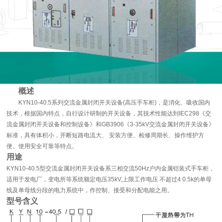
概述
KYN10-40.5系列交流金属封闭开关设备(高压手车柜)，是消化、吸收国内
技术，根据国内特点，自行设计研制的开关设备，其技术性能达到IEC298《交
流金属封闭开关设备和控制设备》和GB3906《3-35kV交流金属封闭开关设备》
标准，具有体积小，开断短路电流大、 安装方便、检修周期长、操作维护方
便、使用安全可靠等特点。
用途
KYN10-40.5型交流金属封闭开关设备系三相交流50Hz户内金属铠装式手车柜，
适用于发电厂，变电所等系统额定电压35kV,上限工作电压 不超过4 0.5k的单母
线及单母线分段的电力系统中，作控制、接受和分配电能之用。
型号含义