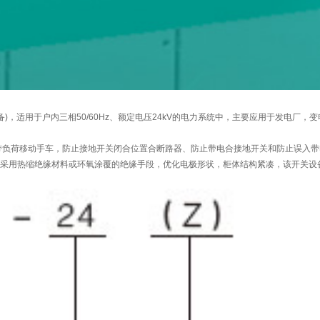
称开关设备)，适用于户内三相50/60Hz、额定电压24kV的电力系统中，主要应用于
包括防止带负荷移动手车，防止接地开关闭合位置合断路器、防止带电合接地开关和防止误入
线采用热缩绝缘材料或环氧涂覆的绝缘手段，优化电极形状，柜体结构紧凑，该开关设