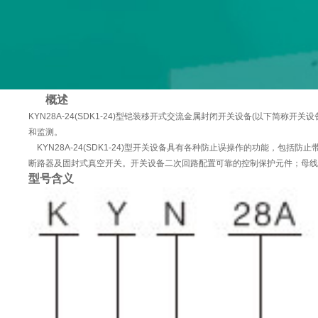
概述
KYN28A-24(SDK1-24)型铠装移开式交流金属封闭开关设备(以下简
和监测。
KYN28A-24(SDK1-24)型开关设备具有各种防止误操作的功能，
断路器及固封式真空开关。开关设备二次回路配置可靠的控制保护元件；母
型号含义