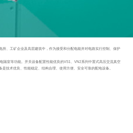
发电厂，变电所、工矿企业及高层建筑中，作为接受和分配电能并对电路实行控制、保护
带电隔室等功能。开关设备配置性能优良的VS1、VN2系列中置式高压交流真空
备是技术优良、性能稳定、结构合理、使用方便、安全可靠的配电设备。