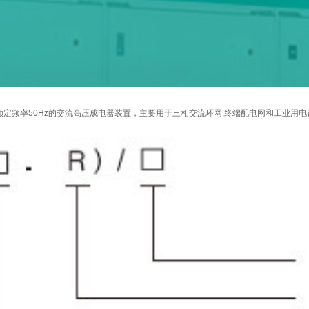
kv。额定频率50Hz的交流高压成电器装置，主要用于三相交流环网,终端配电网和工业