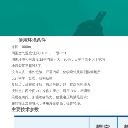
使用环境条件
海拔: 1000m;
周围空气温度:上限+40℃，下限-25℃;
周围环境相时温度:日平均值不大于95%，日平均值不大于90%;
地震裂度不超过8度:
没有火灾、爆炸危险、严重污秽、化学腐蚀及剧烈振动场所:
设计科学、合理、结构新颖:
多触点，旋转式接触，自清殷能力好，提高散热能力;
接触点在两个面内，操作力距小、耐压力大，易调整;
采用在爬距，加强绝缘能力、耐受电压均满足要求;
在转轴上加装轴承，使用寿命提高，操作轻便。
主要技术参数